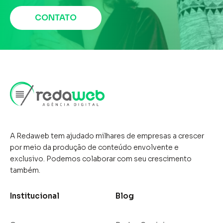
têm sido a espinha dorsal do
CONTATO
marketing ao longo das
décadas. No contexto do
marketing de conteúdo, a mídia
tradicional pode ser tanto uma
vantagem quanto uma
desvantagem, dependendo da
forma como é utilizada. Embora
A Redaweb tem ajudado milhares de empresas a crescer
por meio da produção de conteúdo envolvente e
as ...
exclusivo. Podemos colaborar com seu crescimento
também.
Institucional
Blog