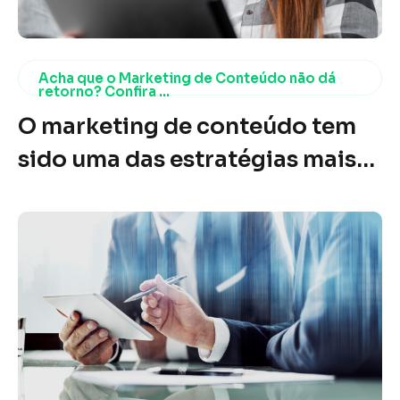
Acha que o Marketing de Conteúdo não dá
retorno? Confira ...
O marketing de conteúdo tem
sido uma das estratégias mais
poderosas e eficazes no mundo
digital nos últimos anos. No
entanto, ainda existem muitos
empresários e profissionais de
marketing que questionam sua
eficácia. A dúvida é
compreensível, considerando o