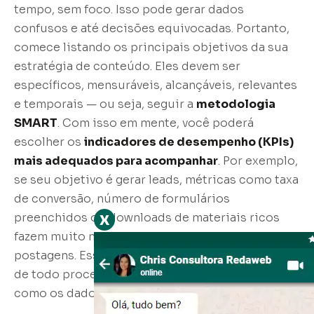
tempo, sem foco. Isso pode gerar dados
confusos e até decisões equivocadas. Portanto,
comece listando os principais objetivos da sua
estratégia de conteúdo. Eles devem ser
específicos, mensuráveis, alcançáveis, relevantes
e temporais — ou seja, seguir a
metodologia
SMART
. Com isso em mente, você poderá
escolher os
indicadores de desempenho (KPIs)
mais adequados para acompanhar
. Por exemplo,
se seu objetivo é gerar leads, métricas como taxa
de conversão, número de formulários
x
preenchidos ou downloads de materiais ricos
fazem muito mais sentido do que curtidas em
postagens. Essa etapa de definição é o alicerce
de todo processo de análise e vai guiar a forma
como os dados serão interpretados.