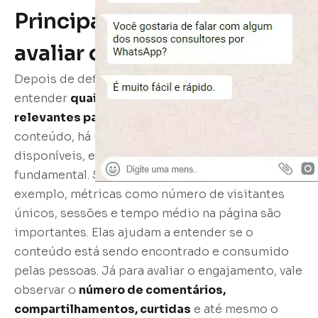
Principais métricas para
avaliar o desempenho
Depois de definir seus objetivos, é hora de
entender
quais métricas são realmente
relevantes para avaliá-los
. No marketing de
conteúdo, há uma variedade enorme de dados
disponíveis, e saber filtrar os que importam é
fundamental. Se o foco está em tráfego, por
exemplo, métricas como número de visitantes
únicos, sessões e tempo médio na página são
importantes. Elas ajudam a entender se o
conteúdo está sendo encontrado e consumido
pelas pessoas. Já para avaliar o engajamento, vale
observar o
número de comentários,
compartilhamentos, curtidas
e até mesmo o