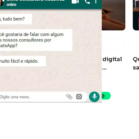
Saiba a principal diferença entre
Marketing de Conteúdo e ...
as
Nos últimos anos, o marketing digital
Q
evoluiu de forma exponencial, ...
sa
Anterior
Próxima