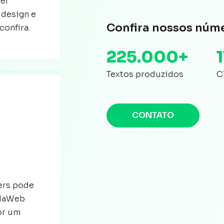
el
 design e
Confira nossos núm
confira.
225.000+
Textos produzidos
C
CONTATO
ers pode
edaWeb
or um