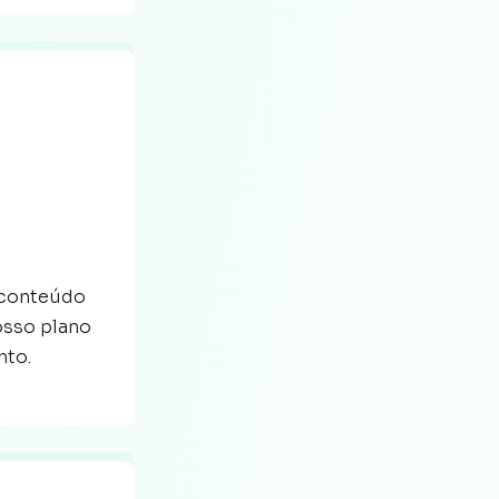
 conteúdo
osso plano
nto.